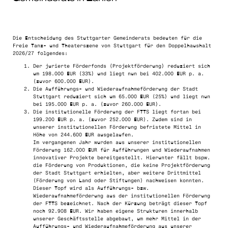
Die Entscheidung des Stuttgarter Gemeinderats bedeuten für die
Freie Tanz- und Theaterszene von Stuttgart für den Doppelhaushalt
2026/27 folgendes:
Der jurierte Förderfonds (Projektförderung) reduziert sich
um 198.000 EUR (33%) und liegt nun bei 402.000 EUR p. a.
(zuvor 600.000 EUR).
Die Aufführungs- und Wiederaufnahmeförderung der Stadt
Stuttgart reduziert sich um 65.000 EUR (25%) und liegt nun
bei 195.000 EUR p. a. (zuvor 260.000 EUR).
Die institutionelle Förderung der FTTS liegt fortan bei
199.200 EUR p. a. (zuvor 252.000 EUR). Zudem sind in
unserer institutionellen Förderung befristete Mittel in
Höhe von 244.600 EUR ausgelaufen.
Im vergangenen Jahr wurden aus unserer institutionellen
Förderung 162.000 EUR für Aufführungen und Wiederaufnahmen
innovativer Projekte bereitgestellt. Hierunter fällt bspw.
die Förderung von Produktionen, die keine Projektförderung
der Stadt Stuttgart erhielten, aber weitere Drittmittel
(Förderung von Land oder Stiftungen) nachweisen konnten.
Dieser Topf wird als Aufführungs- bzw.
Wiederaufnahmeförderung aus der institutionellen Förderung
der FTTS bezeichnet. Nach der Kürzung beträgt dieser Topf
noch 92.908 EUR. Wir haben eigene Strukturen innerhalb
unserer Geschäftsstelle abgebaut, um mehr Mittel in der
Aufführungs- und Wiederaufnahmeförderung aus unserer