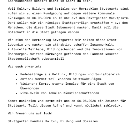
Sparmaßnahmen scheint nicht in Sicht zu sein.
Weil Kultur, Bildung und Soziales der Herzschlag Stuttgarts sind,
rufen wir zu einer Kundgebung auf gegen weitere kommunale
Kürzungen am
0
6.06.2026 ab 16 Uhr
auf dem
Stuttgarter Marktplatz
.
Dort wollen wir ein riesiges Stuttgart-Sign erschaffen – aus den
Menschen, die diese Stadt lebenswert machen. Damit soll die
Botschaft in die Stadt getragen werden:
Wir sind der Herzschlag Stuttgarts! Wir halten diese Stadt
lebendig und machen sie attraktiv, schaffen Zusammenhalt,
kulturelle Teilhabe, Bildungschancen und die Innovationen von
Übermorgen. Weitere Kürzungen gefährden das Fundamt unserer
Stadtgesellschaft substanziell!
Was euch erwartet:
Redebeiträge aus Kultur-, Bildungs- und Sozialbereich
Aktion: Werdet Teil unseres STUTTGART-Signs.
Visionen: Kurze, starke Impulse für eine Stadt von
Übermorgen.
Live-Musik von lokalen Künstlerschaffenden
Kommt zahlreich und setzt mit uns am 06.06.2026 ein Zeichen für
Stuttgart. Teilt diesen Aufruf und kommt möglichst zahlreich.
Wir freuen uns auf Euch!
Stuttgarter Bündnis Kultur, Bildung und Soziales