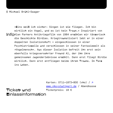
© Michael Brühl-Saager
»Eins weiß ich sicher: Singen ist wie fliegen. Ich bin
wirklich ein Vogel, und es ist kein Traum.« Inspiriert von
Info
Alan Parkers Antikriegsfilm von 1984 erzählen wir tänzerisch
die Geschichte Birdies. Kriegtraumatisiert lebt er in einer
doppelten Isolationshaft – eingeschlossen in einer
Psychiatriezelle und verschlossen in seiner Fantasiewelt als
»Vogelmensch«. Aus dieser Isolation befreit ihn erst sein
ebenfalls kriegsversehrter Freund Al, der ihm ihre
gemeinsamen Jugenderlebnisse erzählt. Dann erst fliegt Birdie
wirklich. Dann erst entfliegen beide ihrem Trauma. Im Tanz
ins Leben.
Karten: 0711-1873-800 (vhs) /
www.vhs-stuttgart.de
/ Abendkasse
Ticket- und
Ticketpreis: 18 €
Einlassinformation