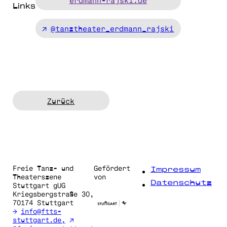
erdmann-rajski.de
Links
@tanztheater_erdmann_rajski
Zurück
Freie Tanz- und
Gefördert
Impressum
Theaterszene
von
Datenschutz
Stuttgart gUG
Kriegsbergstraße 30,
70174 Stuttgart
info@ftts-
stuttgart.de,