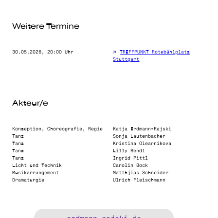
Weitere Termine
30.05.2026, 20:00 Uhr
TREFFPUNKT Rotebühlplatz
Stuttgart
Akteur/e
Konzeption, Choreografie, Regie
Katja Erdmann-Rajski
Tanz
Sonja Lautenbacher
Tanz
Kristina Olearnikova
Tanz
Lilly Bendl
Tanz
Ingrid Pittl
Licht und Technik
Carolin Bock
Musikarrangement
Matthjias Schneider
Dramaturgie
Ulrich Fleischmann